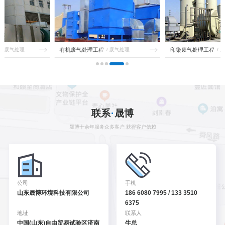
有机废气处理工程
/ 废气处理
印染废气处理工程
/ 废气处理
CONTACT
联系
·
晟博
晟博十余年服务众多客户 获得客户信赖
公司
手机
山东晟博环境科技有限公司
186 6080 7995 / 133 3510
6375
地址
联系人
中国(山东)自由贸易试验区
济南
牛总