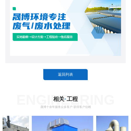
返回列表
ENGINEERING
相关
·
工程
晟博十余年服务众多客户 获得客户信赖