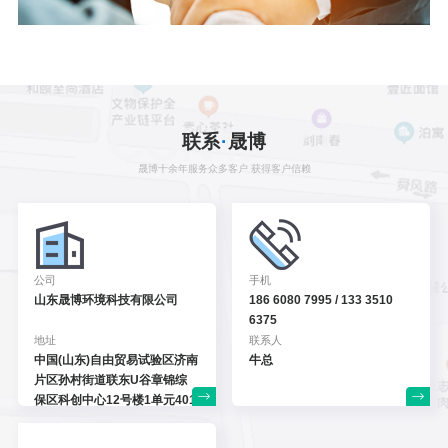
CONTACT
联系
·
晟博
晟博十余年服务众多客户 获得客户信赖
公司
手机
山东晟博环境科技有限公司
186 6080 7995 / 133 3510
6375
地址
联系人
中国(山东)自由贸易试验区
济南
牛总
片区孙村街道联东U谷
章锦综
保区科创中心12号
楼1单元401