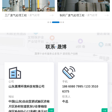
工厂废气处理工程
/ 废气处理
制药厂废气处理工程
/ 废气处理
CONTACT
联系
·
晟博
晟博十余年服务众多客户 获得客户信赖
公司
手机
山东晟博环境科技有限公司
186 6080 7995 / 133 3510
6375
地址
联系人
中国(山东)自由贸易试验区
济南
牛总
片区孙村街道联东U谷
章锦综
保区科创中心12号
楼1单元401