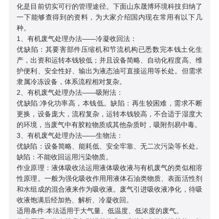
化是目前切实可行的管理途径。下面山东晟博环境科技归纳了
一下能够查得到的资料，为大家介绍国内现在常用有以下几
种。
1、有机废气处理办法——冷凝收回法：
优缺陷：其要害部件压缩机和节流机构已悉数完本钱土化生
产，出资和运转本钱较低；并且设备简略、自动化程度高、维
护便利、安全性好、输出为液态油可直接运用等长处。但需求
隶属冷冻设备，体系流程相对复杂。
2、有机废气处理办法——吸附法：
优缺陷:净化功率高，本钱低。缺陷：再生较困难，需求不断
更换，设备庞大，流程复杂，运转本钱较高，不合适于湿度大
的环境，当废气中有胶粒物质或其他杂质时，吸附剂易中毒。
3、有机废气处理办法——生物法：
优缺陷：设备简略、能耗低、安全牢靠、无二次污染等长处。
缺陷：不能收回运用污染物质。
作业原理：液体吸收法运用液体吸收液与有机废气的类似相溶
性原理。一般为强化吸收作用用液体石油类物质、表面活性剂
和水组成的混合液来作为吸收液。废气引进吸收液净化，待吸
收液饱满后经加热、解析、冷凝收回。
适用条件:本法适用于大气量、低温度、低浓度的废气。