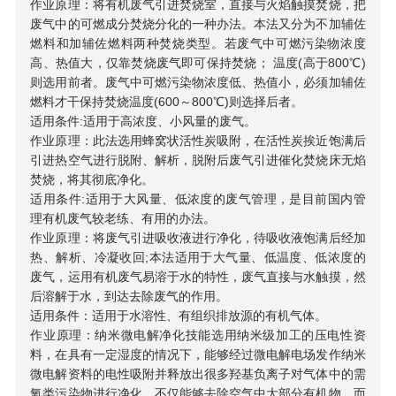
作业原理：将有机废气引进焚烧室，直接与火焰触摸焚烧，把
废气中的可燃成分焚烧分化的一种办法。本法又分为不加辅佐
燃料和加辅佐燃料两种焚烧类型。若废气中可燃污染物浓度
高、热值大，仅靠焚烧废气即可保持焚烧； 温度(高于800℃)
则选用前者。废气中可燃污染物浓度低、热值小，必须加辅佐
燃料才干保持焚烧温度(600～800℃)则选择后者。
适用条件:适用于高浓度、小风量的废气。
作业原理：此法选用蜂窝状活性炭吸附，在活性炭挨近饱满后
引进热空气进行脱附、解析，脱附后废气引进催化焚烧床无焰
焚烧，将其彻底净化。
适用条件:适用于大风量、低浓度的废气管理，是目前国内管
理有机废气较老练、有用的办法。
作业原理：将废气引进吸收液进行净化，待吸收液饱满后经加
热、解析、冷凝收回;本法适用于大气量、低温度、低浓度的
废气，运用有机废气易溶于水的特性，废气直接与水触摸，然
后溶解于水，到达去除废气的作用。
适用条件：适用于水溶性、有组织排放源的有机气体。
作业原理：纳米微电解净化技能选用纳米级加工的压电性资
料，在具有一定湿度的情况下，能够经过微电解电场发作纳米
微电解资料的电性吸附并释放出很多羟基负离子对气体中的需
氧类污染物进行净化，不仅能够去除空气中大部分有机物，而