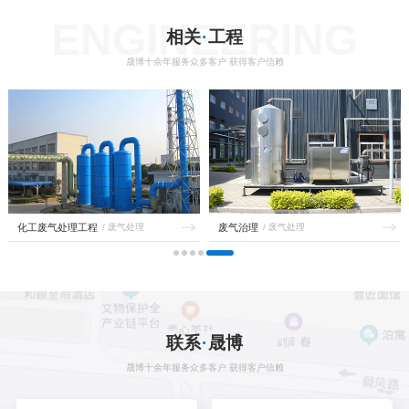
ENGINEERING
相关
·
工程
晟博十余年服务众多客户 获得客户信赖
化工废气处理工程
/ 废气处理
废气治理
/ 废气处理
CONTACT
联系
·
晟博
晟博十余年服务众多客户 获得客户信赖