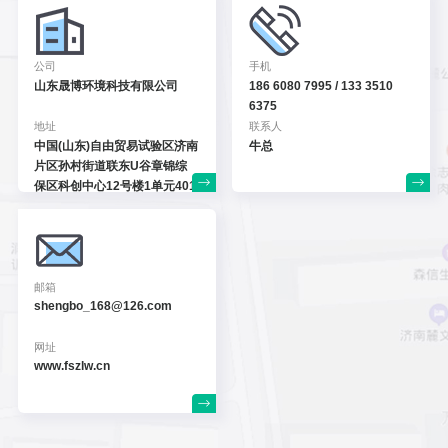
公司
手机
山东晟博环境科技有限公司
186 6080 7995 / 133 3510
6375
地址
联系人
中国(山东)自由贸易试验区
济南
牛总
片区孙村街道联东U谷
章锦综
保区科创中心12号
楼1单元401
邮箱
shengbo_168@126.com
网址
www.fszlw.cn