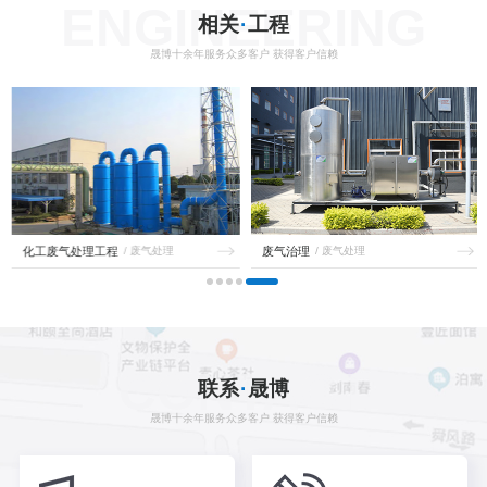
ENGINEERING
相关
·
工程
晟博十余年服务众多客户 获得客户信赖
化工废气处理工程
/ 废气处理
废气治理
/ 废气处理
CONTACT
联系
·
晟博
晟博十余年服务众多客户 获得客户信赖