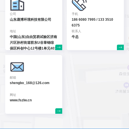
公司
手机
山东晟博环境科技有限公司
186 6080 7995 / 133 3510
6375
地址
联系人
中国(山东)自由贸易试验区
济南
牛总
片区孙村街道联东U谷
章锦综
保区科创中心12号
楼1单元401
邮箱
shengbo_168@126.com
网址
www.fszlw.cn