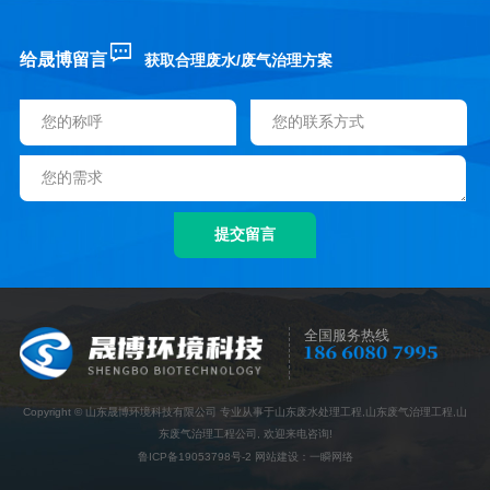
给晟博留言
获取合理废水/废气治理方案
全国服务热线
Copyright © 山东晟博环境科技有限公司 专业从事于山东废水处理工程,山东废气治理工程,山
东废气治理工程公司, 欢迎来电咨询!
鲁ICP备19053798号-2
网站建设
：
一瞬网络