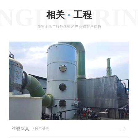
NGINEERI
相关
·
工程
晟博十余年服务众多客户 获得客户信赖
生物除臭
/ 废气处理