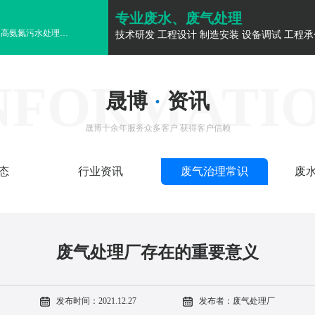
专业废水、废气处理
高氨氮污水处理
高氨氮污水处理
高氨氮污水处理
高氨氮污水处理
高氨氮污水
技术研发 工程设计 制造安装 设备调试 工程承
NFORMATI
晟博
·
资讯
晟博十余年服务众多客户 获得客户信赖
态
行业资讯
废气治理常识
废
废气处理厂存在的重要意义
发布时间：2021.12.27
发布者：废气处理厂