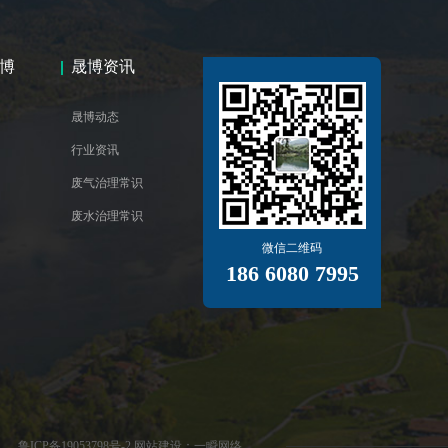
博
晟博资讯
晟博动态
行业资讯
废气治理常识
废水治理常识
微信二维码
186 6080 7995
鲁ICP备19053798号-2
网站建设
：
一瞬网络