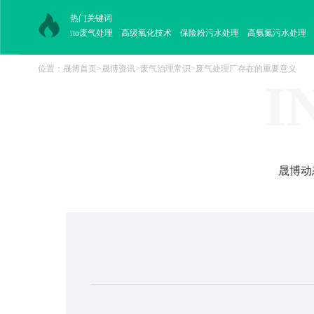
热门关键词
rto废气处理
高级氧化技术
保险粉污水处理
高氨氮污水处理
位置：
晟博首页
>
晟博资讯
>
废气治理常识
>
废气处理厂存在的重要意义
I
晟博动