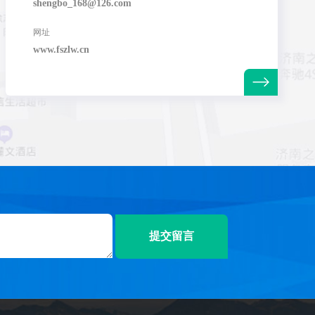
shengbo_168@126.com
网址
www.fszlw.cn