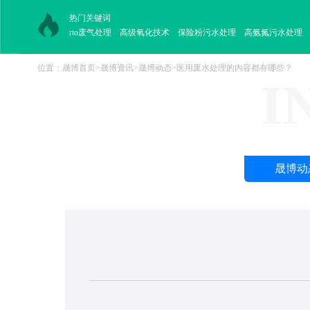
热门关键词
rto废气处理
高级氧化技术
保险粉污水处理
高氨氮污水处理
位置：
晟博首页
>
晟博资讯
>
晟博动态
>
医用废水处理的内容都有哪些？
I
晟博动