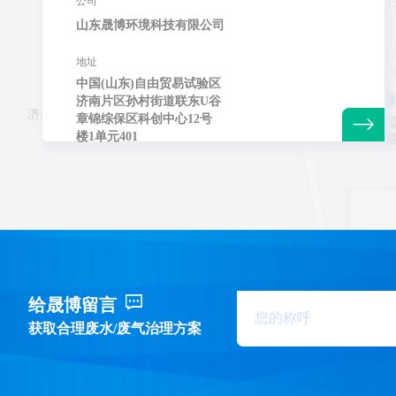
公司
山东晟博环境科技有限公司
地址
中国(山东)自由贸易试验区
济南片区孙村街道联东U谷
章锦综保区科创中心12号
楼1单元401
给晟博留言
获取合理废水/废气治理方案