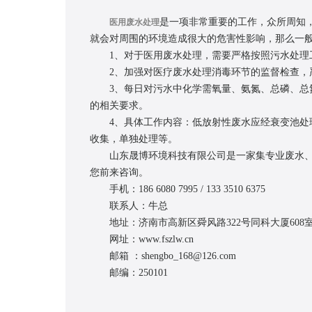
是一项非常重要的工作，众所周知
医用废水处理
就会对周围的环境造成很大的危害性影响，那么一般
1、对于医用废水处理，需要严格按照污水处理工
2、加强对医疗废水处理消毒环节的监督检查，严
3、每日对污水中化学需氧量、氨氮、总磷、总氮等进
的相关要求。
4、具体工作内容：低放射性废水应经衰变池处理
收集，单独处理等。
山东晟博环境科技有限公司是一家集专业废水、废
您前来咨询。
手机：186 6080 7995 / 133 3510 6375
联系人：牛总
地址：济南市高新区舜风路322号同科大厦608
网址：www.fszlw.cn
邮箱 ：shengbo_168@126.com
邮编：250101