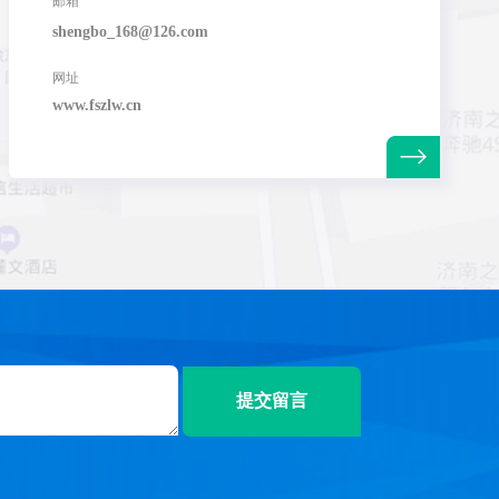
邮箱
shengbo_168@126.com
网址
www.fszlw.cn