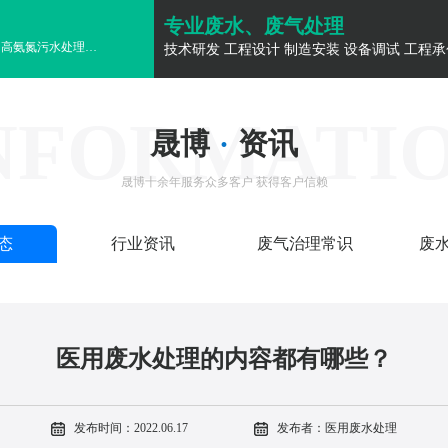
专业废水、废气处理
高氨氮污水处理
高氨氮污水处理
高氨氮污水处理
高氨氮污水处理
高氨氮污水
技术研发 工程设计 制造安装 设备调试 工程承
NFORMATI
晟博
·
资讯
晟博十余年服务众多客户 获得客户信赖
态
行业资讯
废气治理常识
废
医用废水处理的内容都有哪些？
发布时间：2022.06.17
发布者：医用废水处理