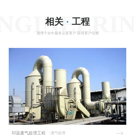
NGINEERI
相关
·
工程
晟博十余年服务众多客户 获得客户信赖
生物除臭
/ 废气处理