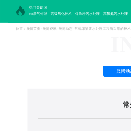
热门关键词
rto废气处理
高级氧化技术
保险粉污水处理
高氨氮污水处理
位置：
晟博首页
>
晟博资讯
>
晟博动态
>
常规印染废水处理工程所采用的技术
I
晟博动
常