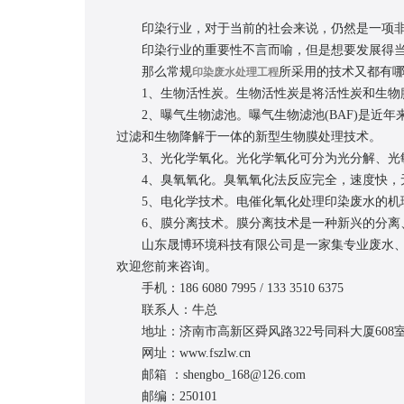
印染行业，对于当前的社会来说，仍然是一项非常
印染行业的重要性不言而喻，但是想要发展得当，
那么常规
所采用的技术又都有哪
印染废水处理工程
1、生物活性炭。生物活性炭是将活性炭和生物膜
2、曝气生物滤池。曝气生物滤池(BAF)是近年
过滤和生物降解于一体的新型生物膜处理技术。
3、光化学氧化。光化学氧化可分为光分解、光敏
4、臭氧氧化。臭氧氧化法反应完全，速度快，无
5、电化学技术。电催化氧化处理印染废水的机理
6、膜分离技术。膜分离技术是一种新兴的分离、
山东晟博环境科技有限公司是一家集专业废水、废
欢迎您前来咨询。
手机：186 6080 7995 / 133 3510 6375
联系人：牛总
地址：济南市高新区舜风路322号同科大厦608
网址：www.fszlw.cn
邮箱 ：shengbo_168@126.com
邮编：250101