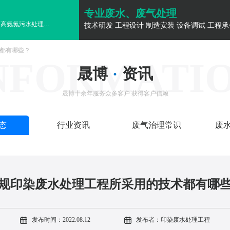
专业废水、废气处理
高氨氮污水处理
高氨氮污水处理
高氨氮污水处理
高氨氮污水处理
高氨氮污水
技术研发 工程设计 制造安装 设备调试 工程承
都有哪些？
NFORMATI
晟博
·
资讯
晟博十余年服务众多客户 获得客户信赖
态
行业资讯
废气治理常识
废
规印染废水处理工程所采用的技术都有哪
发布时间：2022.08.12
发布者：印染废水处理工程