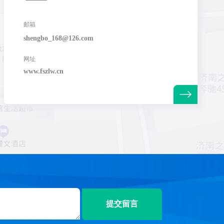
邮箱
shengbo_168@126.com
网址
www.fszlw.cn